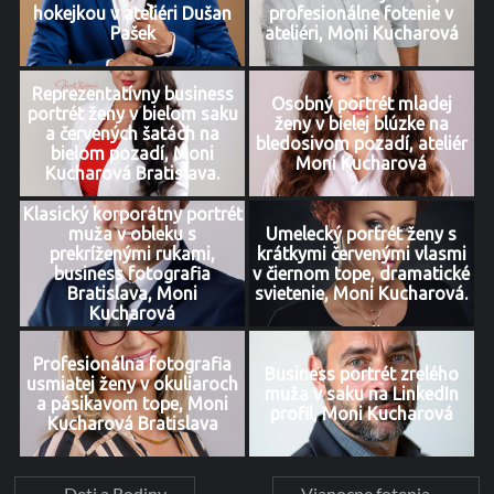
hokejkou v ateliéri Dušan
profesionálne fotenie v
Pašek
ateliéri, Moni Kucharová
Reprezentatívny business
Osobný portrét mladej
portrét ženy v bielom saku
ženy v bielej blúzke na
a červených šatách na
bledosivom pozadí, ateliér
bielom pozadí, Moni
Moni Kucharová
Kucharová Bratislava.
Klasický korporátny portrét
muža v obleku s
Umelecký portrét ženy s
prekríženými rukami,
krátkymi červenými vlasmi
business fotografia
v čiernom tope, dramatické
Bratislava, Moni
svietenie, Moni Kucharová.
Kucharová
Profesionálna fotografia
Business portrét zrelého
usmiatej ženy v okuliaroch
muža v saku na LinkedIn
a pásikavom tope, Moni
profil, Moni Kucharová
Kucharová Bratislava
←
Deti a Rodiny
Vianocne fotenia
→