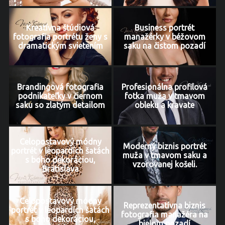
Kreatívna štúdiová
Business portrét
fotografia portrétu ženy s
manažérky v béžovom
dramatickým svietením
saku na čistom pozadí
Brandingová fotografia
Profesionálna profilová
podnikateľky v čiernom
fotka muža v tmavom
saku so zlatým detailom
obleku a kravate
Celopostavový módny
Moderný biznis portrét
portrét v leopardích šatách
muža v tmavom saku a
s boho dekoráciou,
vzorovanej košeli.
Bratislava
Celopostavový módny
Reprezentatívna biznis
portrét v leopardích šatách
fotografia manažéra na
s boho dekoráciou,
bielom pozadí