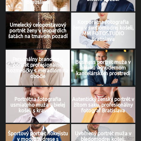
Bratislava
Korporátna fotografia
Umelecký celopostavový
ženy v svetlomodrej košeli,
portrét ženy v leopardích
MM FOTOSTUDIO
šatách na tmavom pozadí
Bratislava
Personálny branding –
Business portrét muža v
portrét profesionálnej
obleku v modernom
kozmetičky s meradlom na
kancelárskom prostredí
obočie
Portrétna fotografia
Autentický ženský portrét v
usmiateho muža v bielej
žltom saku, profesionálny
košeli s kravatou
fotograf Bratislava
Športový portrét hokejistu
Uvoľnený portrét muža v
v modrom drese s
bledomodrej košeli,