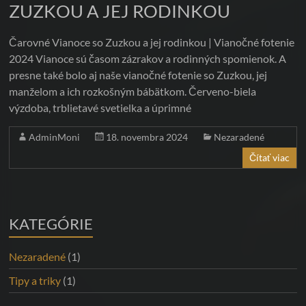
GLAMOUR,
ZUZKOU A JEJ RODINKOU
EROTICKÉ
Čarovné Vianoce so Zuzkou a jej rodinkou | Vianočné fotenie
A
2024 Vianoce sú časom zázrakov a rodinných spomienok. A
presne také bolo aj naše vianočné fotenie so Zuzkou, jej
BUSINESS
manželom a ich rozkošným bábätkom. Červeno-biela
FOTENIE
výzdoba, trblietavé svetielka a úprimné
Zachyťte
AdminMoni
18. novembra 2024
Nezaradené
svoju
Čítať viac
krásu
a
úspech
|
KATEGÓRIE
Profesionálne
fotenie
Nezaradené
(1)
v
Tipy a triky
(1)
Bratislave