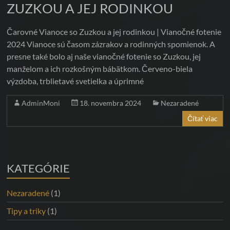
GLAMOUR,
ZUZKOU A JEJ RODINKOU
EROTICKÉ
Čarovné Vianoce so Zuzkou a jej rodinkou | Vianočné fotenie
A
2024 Vianoce sú časom zázrakov a rodinných spomienok. A
presne také bolo aj naše vianočné fotenie so Zuzkou, jej
BUSINESS
manželom a ich rozkošným bábätkom. Červeno-biela
FOTENIE
výzdoba, trblietavé svetielka a úprimné
Zachyťte
AdminMoni
18. novembra 2024
Nezaradené
svoju
Čítať viac
krásu
a
úspech
|
KATEGÓRIE
Profesionálne
fotenie
Nezaradené
(1)
v
Tipy a triky
(1)
Bratislave