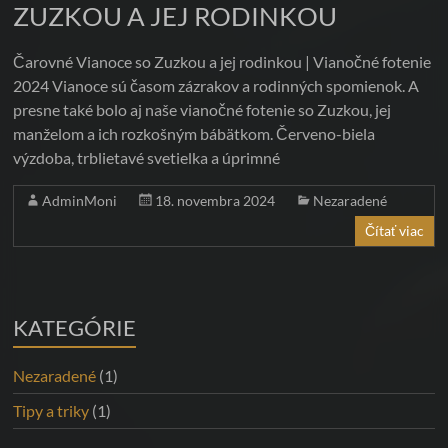
GLAMOUR,
ZUZKOU A JEJ RODINKOU
EROTICKÉ
Čarovné Vianoce so Zuzkou a jej rodinkou | Vianočné fotenie
A
2024 Vianoce sú časom zázrakov a rodinných spomienok. A
presne také bolo aj naše vianočné fotenie so Zuzkou, jej
BUSINESS
manželom a ich rozkošným bábätkom. Červeno-biela
FOTENIE
výzdoba, trblietavé svetielka a úprimné
Zachyťte
AdminMoni
18. novembra 2024
Nezaradené
svoju
Čítať viac
krásu
a
úspech
|
KATEGÓRIE
Profesionálne
fotenie
Nezaradené
(1)
v
Tipy a triky
(1)
Bratislave